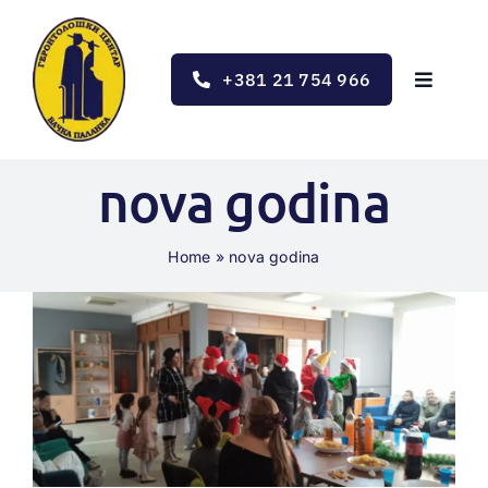
Skip
to
content
+381 21 754 966
Toggle
Navigat
Početna
nova godina
Obaveštenja
Home
»
nova godina
O nama
Javne nabavke
Kontakt